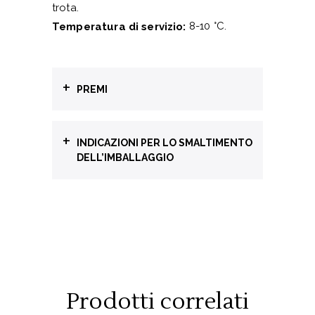
trota.
8-10 °C.
Temperatura di servizio:
+
PREMI
“Wine Enthusiast 2018”
+
INDICAZIONI PER LO SMALTIMENTO
Concorso Internazionale -
DELL’IMBALLAGGIO
88 Punti
Raccolta differenziata
BOTTIGLIA
James Suckling
GL71
Vetro
annata 2021 - 91 punti
CAPSULA
C/ALU90
Alluminio e metallo
Falstaff Trophy Gardasee
Prodotti correlati
Raccolta differenziata dedicata o
2024
raccolta differenziata per rifiuti