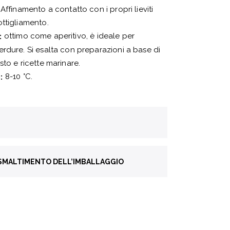
Affinamento a contatto con i propri lieviti
ttigliamento.
ottimo come aperitivo, è ideale per
:
rdure. Si esalta con preparazioni a base di
to e ricette marinare.
8-10 °C.
:
ndial du Sauvignon 2019
 SMALTIMENTO DELL’IMBALLAGGIO
 Medaglia d’oro
a
Vetro
election by CMB 2024
 Medaglia d’argento
U90
Alluminio e metallo