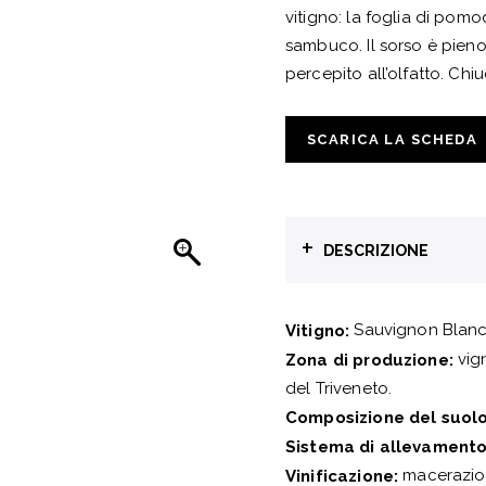
vitigno: la foglia di pomod
sambuco. Il sorso è pieno
percepito all’olfatto. Chi
SCARICA LA SCHEDA
+
DESCRIZIONE
Sauvignon Blanc
Vitigno:
vign
Zona di produzione:
del Triveneto.
Composizione del suolo
Sistema di allevamento
macerazion
Vinificazione: