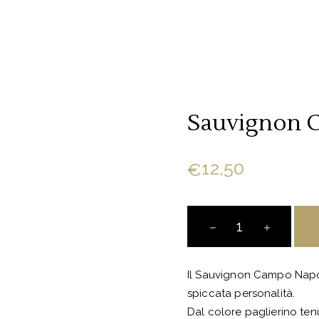
Sauvignon 
12,50
€
Sauvignon
Campo
Napoleone
quantity
Il Sauvignon Campo Napo
spiccata personalità.
Dal colore paglierino ten