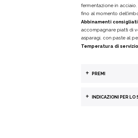
fermentazione in acciaio. 
fino al momento dell’imbo
Abbinamenti consigliati
accompagnare piatti di ve
asparagi, con paste al pes
Temperatura di servizio
+
PREMI
Concours Mo
+
INDICAZIONI PER LO
annata 2018 -
Raccolta differenziat
BOTTIGLIA
GL71
Sauvignon S
annata 2023 -
CAPSULA
C/AL