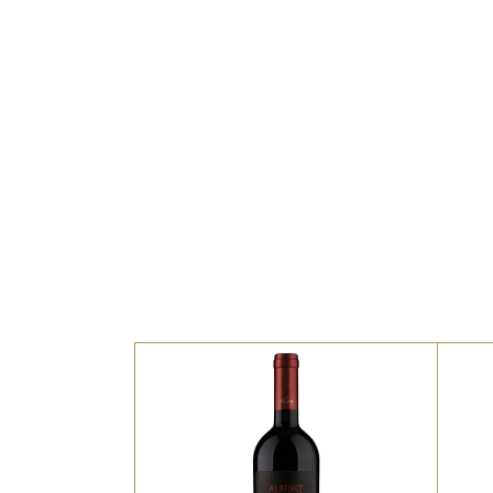
Il
Egle è l’autentica
espressione del terroir
Va