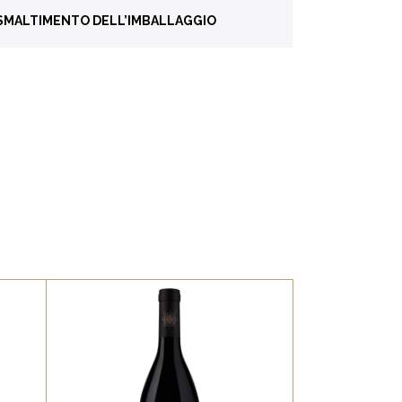
Style Awards Honors 2018
 SMALTIMENTO DELL’IMBALLAGGIO
 “Top Wine in the Category” 2018
a
Vetro
U90
Alluminio e metallo
 dedicata o raccolta differenziata per
Sughero
ema di raccolta del tuo comune
ta
Sin dall’antichità il Refosco
era considerato vino di