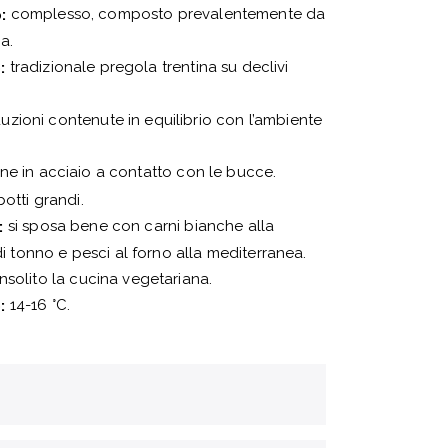
complesso, composto prevalentemente da
:
a.
tradizionale pregola trentina su declivi
:
zioni contenute in equilibrio con l’ambiente
e in acciaio a contatto con le bucce.
otti grandi.
si sposa bene con carni bianche alla
:
 di tonno e pesci al forno alla mediterranea.
nsolito la cucina vegetariana.
14-16 °C.
: