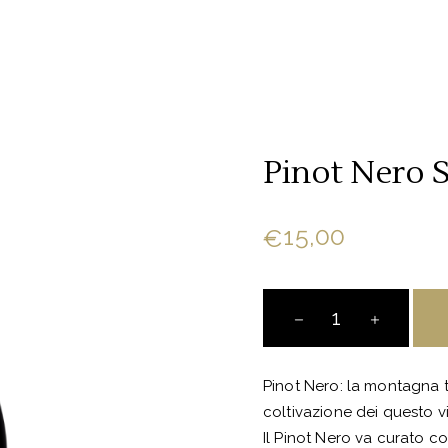
Pinot Nero 
15,00
€
Pinot
Nero
Santa
Lucia
Pinot Nero: la montagna t
quantity
coltivazione dei questo vi
Il Pinot Nero va curato co