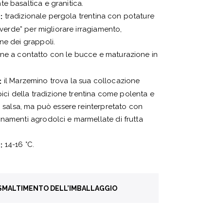
e basaltica e granitica.
tradizionale pergola trentina con potature
:
a verde” per migliorare irragiamento,
ne dei grappoli.
e a contatto con le bucce e maturazione in
il Marzemino trova la sua collocazione
:
ipici della tradizione trentina come polenta e
in salsa, ma può essere reinterpretato con
namenti agrodolci e marmellate di frutta
14-16 °C.
:
 SMALTIMENTO DELL’IMBALLAGGIO
a