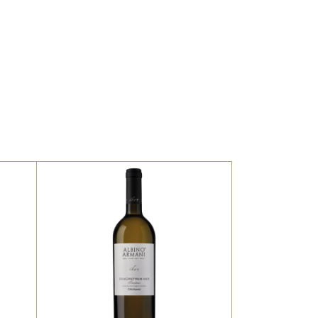
Vetro
U90
Alluminio e metallo
 dedicata o raccolta differenziata per
Sughero
ema di raccolta del tuo comune
to
Il Gewürztraminer Crosano
o
proviene da un vitigno
aromatico di montagna che
per eccellenza beneficia
dei venti freschi e delle
o
particolari esposizioni che