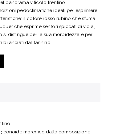
del panorama viticolo trentino.
ondizioni pedoclimatiche ideali per esprimere
tteristiche: il colore rosso rubino che sfuma
ouquet che esprime sentori spiccati di viola,
to si distingue per la sua morbidezza e per i
en bilanciati dal tannino.
tino.
conoide morenico dalla composizione
: