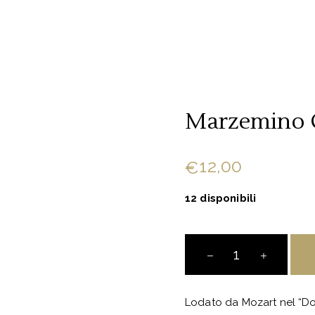
Marzemino
12,00
€
12 disponibili
Marzemino
Camboni
quantity
Lodato da Mozart nel “Do