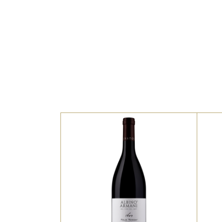
La Casetta, Foja Tonda in
È
dialetto, è un’uva rossa
a
autoctona coltivata da
tempo immemorabile in
a
Valdadige tra le province di
p
Verona e Trento.