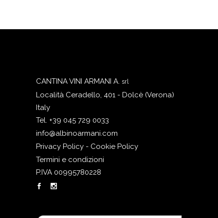
continuo agli aromi percepiti al
naso. Chiude con una
piacevole tensione finale, che è
la firma dello Sciaglin, e una
lunga persistenza.
CANTINA VINI ARMANI A.
srl
Località Ceradello, 401 - Dolcè (Verona)
Italy
Tel. +39 045 729 0033
info@albinoarmani.com
Privacy Policy - Cookie Policy
Termini e condizioni
P.IVA 00995780228