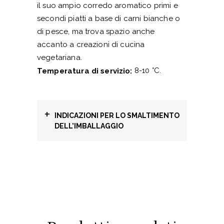
il suo ampio corredo aromatico primi e
secondi piatti a base di carni bianche o
di pesce, ma trova spazio anche
accanto a creazioni di cucina
vegetariana.
8-10 °C.
Temperatura di servizio:
+
INDICAZIONI PER LO SMALTIMENTO
DELL’IMBALLAGGIO
Raccolta differenziata
BOTTIGLIA
GL71
Vetro
CAPSULA
C/ALU90
Alluminio e metallo