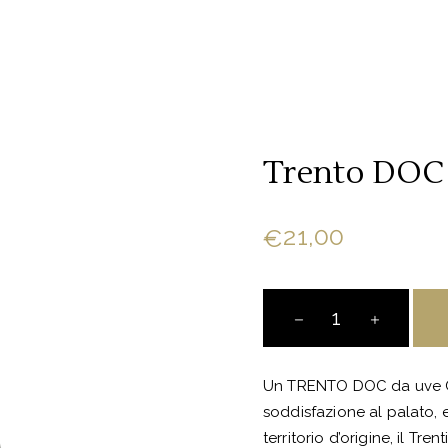
Trento DOC
21,00
€
Trento
DOC
quantity
Un TRENTO DOC da uve Ch
soddisfazione al palato, 
territorio d’origine, il Trent