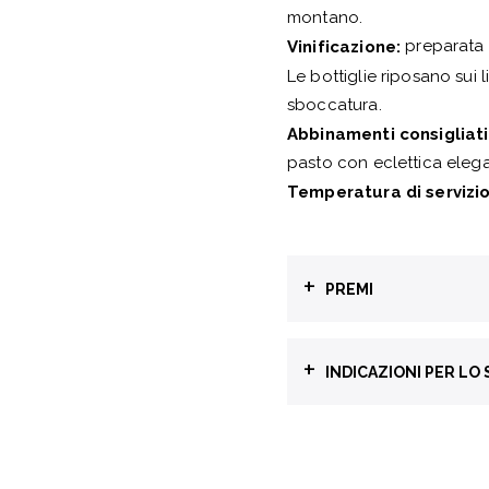
montano.
preparata l
Vinificazione:
Le bottiglie riposano sui 
sboccatura.
Abbinamenti consigliati
pasto con eclettica elega
Temperatura di servizio
+
PREMI
Merum
+
INDICAZIONI PER LO
2 Cuori
Raccolta differenziat
BOTTIGLIA
GL71