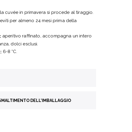
a cuvée in primavera si procede al tiraggio.
lieviti per almeno 24 mesi prima della
aperitivo raffinato, accompagna un intero
:
nza, dolci esclusi.
6-8 °C.
:
 SMALTIMENTO DELL’IMBALLAGGIO
a
Vetro