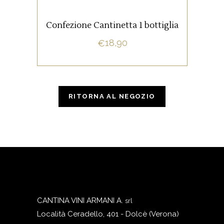
Confezione Cantinetta 1 bottiglia
AGGIUNGI AL CARRELLO
18,90
€
RITORNA AL NEGOZIO
CANTINA VINI ARMANI A.
srl
Località Ceradello, 401 - Dolcè (Verona)