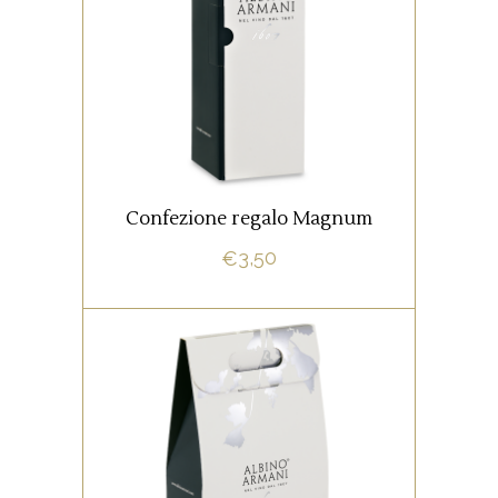
Astuccio portabottiglie firmato
Albino Armani. Confezione da 1
bottiglia Magnum (1,5 lt).
AGGIUNGI AL CARRELLO
Confezione regalo Magnum
3,50
€
Astuccio portabottiglie firmato
Albino Armani.