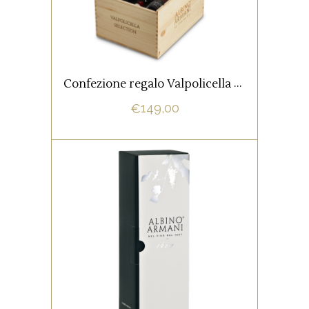
Contenuto:
2 bottiglie di Valpolicella
Confezione regalo Valpolicella Selection
Egle DOC Classico Superiore
1 bottiglia di Valpolicella
149,00
€
Ripasso DOC Classico
Superiore
1 bottiglia di Amarone
della Valpolicella Albino
Armani DOCG Classico
1 bottiglia di Amarone
Astuccio portabottiglie firmato
della Valpolicella Cuslanus
Albino Armani. Confezione da 1
DOCG Classico Riserva
bottiglia Magnum (1,5 lt).
1 bottiglia di Recioto della
Valpolicella DOCG Classico
0,5 lt