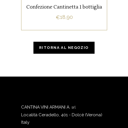
Confezione Cantinetta 1 bottiglia
AGGIUNGI AL CARRELLO
18,90
€
RITORNA AL NEGOZIO
CANTINA VINI ARMANI A.
srl
Località Ceradello, 401 - Dolcè (Verona)
Italy