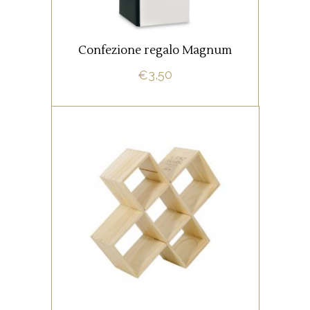
AGGIUNGI AL CARRELLO
AGGIUNGI AL CARRELLO
Confezione regalo Magnum
3,50
€
Confezione Cantinetta in legno
firmata Albino Armani.
Confezione da 1 bottiglia (0,75
lt).