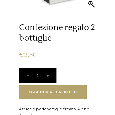
Confezione regalo 2
bottiglie
2,50
€
Confezione
regalo
2
bottiglie
AGGIUNGI AL CARRELLO
quantity
Astuccio portabottiglie firmato Albino