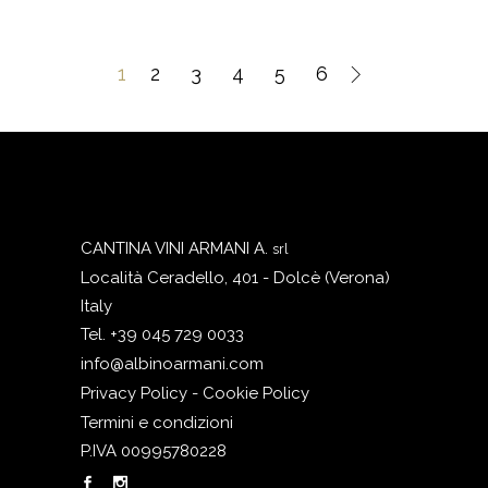
eccellenza.
Il colore giallo paglierino è
accompagnato da riflessi
1
2
3
4
5
6
lievemente cinerini tipici del
Pinot Grigio. Il naso è intrigante,
con note intense di lime, pera
ed erbe aromatiche come la
menta e la salvia. In bocca è
sapido e intenso, fresco e
CANTINA VINI ARMANI A.
srl
piacevolmente persistente.
Località Ceradello, 401 - Dolcè (Verona)
Italy
Tel. +39 045 729 0033
info@albinoarmani.com
Privacy Policy - Cookie Policy
Termini e condizioni
P.IVA 00995780228