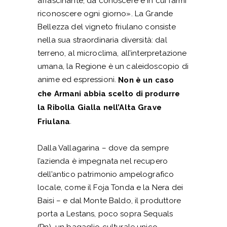
affascinante, da conoscere e in cui farmi
riconoscere ogni giorno». La Grande
Bellezza del vigneto friulano consiste
nella sua straordinaria diversità: dal
terreno, al microclima, all’interpretazione
umana, la Regione è un caleidoscopio di
anime ed espressioni.
Non è un caso
che Armani abbia scelto di produrre
la Ribolla Gialla nell’Alta Grave
.
Friulana
Dalla Vallagarina – dove da sempre
l’azienda è impegnata nel recupero
dell’antico patrimonio ampelografico
locale, come il Foja Tonda e la Nera dei
Baisi – e dal Monte Baldo, il produttore
porta a Lestans, poco sopra Sequals
(Pn), un bagaglio culturale unico,