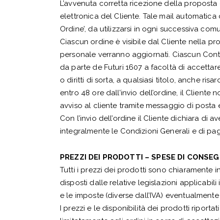
L’avvenuta corretta ricezione della proposta 
elettronica del Cliente. Tale mail automatic
Ordine’, da utilizzarsi in ogni successiva com
Ciascun ordine è visibile dal Cliente nella pr
personale verranno aggiornati. Ciascun Contra
da parte de Futuri 1607 a facoltà di accettar
o diritti di sorta, a qualsiasi titolo, anche ri
entro 48 ore dall’invio dell’ordine, il Clien
avviso al cliente tramite messaggio di posta e
Con l’invio dell’ordine il Cliente dichiara di a
integralmente le Condizioni Generali e di pa
PREZZI DEI PRODOTTI – SPESE DI CONSEG
Tutti i prezzi dei prodotti sono chiaramente i
disposti dalle relative legislazioni applicabi
e le imposte (diverse dall’IVA) eventualmente
I prezzi e le disponibilità dei prodotti ripor