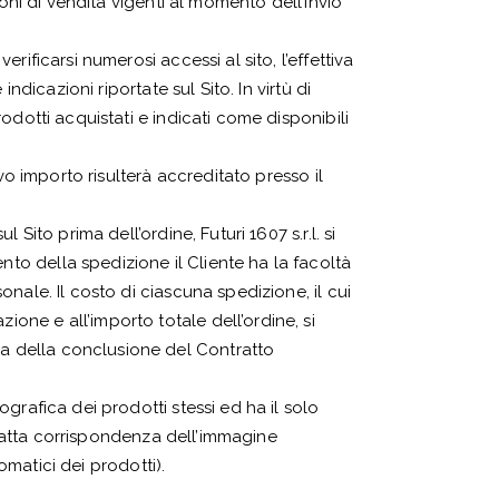
oni di vendita vigenti al momento dell’invio
ificarsi numerosi accessi al sito, l’effettiva
dicazioni riportate sul Sito. In virtù di
odotti acquistati e indicati come disponibili
vo importo risulterà accreditato presso il
ito prima dell’ordine, Futuri 1607 s.r.l. si
o della spedizione il Cliente ha la facoltà
nale. Il costo di ciascuna spedizione, il cui
ne e all’importo totale dell’ordine, si
a della conclusione del Contratto
grafica dei prodotti stessi ed ha il solo
’esatta corrispondenza dell’immagine
omatici dei prodotti).