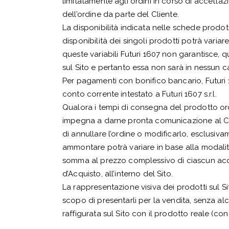
limitatamente agli ordini in corso di accettaz
dell’ordine da parte del Cliente.
La disponibilità indicata nelle schede prodott
disponibilità dei singoli prodotti potrà variar
queste variabili Futuri 1607 non garantisce, 
sul Sito e pertanto essa non sarà in nessun c
Per pagamenti con bonifico bancario, Futuri 16
conto corrente intestato a Futuri 1607 s.r.l.
Qualora i tempi di consegna del prodotto ordina
impegna a darne pronta comunicazione al Clie
di annullare l’ordine o modificarlo, esclusiv
ammontare potrà variare in base alla modalit
somma al prezzo complessivo di ciascun acqu
d’Acquisto, all’interno del Sito.
La rappresentazione visiva dei prodotti sul S
scopo di presentarli per la vendita, senza alc
raffigurata sul Sito con il prodotto reale (con