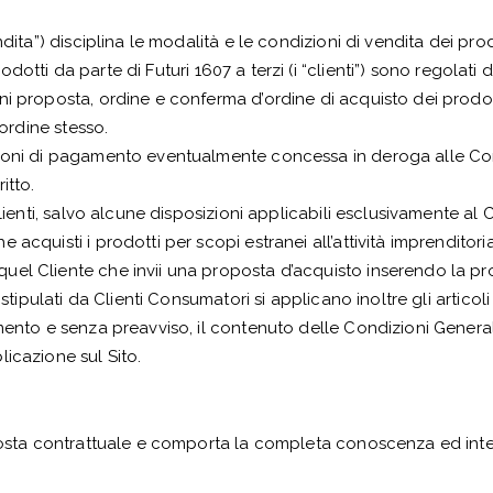
dita”) disciplina le modalità e le condizioni di vendita dei pro
prodotti da parte di Futuri 1607 a terzi (i “clienti”) sono regolati
i proposta, ordine e conferma d’ordine di acquisto dei prodotti
’ordine stesso.
ioni di pagamento eventualmente concessa in deroga alle Cond
itto.
Clienti, salvo alcune disposizioni applicabili esclusivamente al
acquisti i prodotti per scopi estranei all’attività imprenditor
l Cliente che invii una proposta d’acquisto inserendo la propri
 stipulati da Clienti Consumatori si applicano inoltre gli articol
mento e senza preavviso, il contenuto delle Condizioni General
icazione sul Sito.
oposta contrattuale e comporta la completa conoscenza ed int